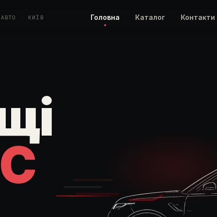
Головна
Каталог
Контакти
 АВТО · КИЇВ
щі
С