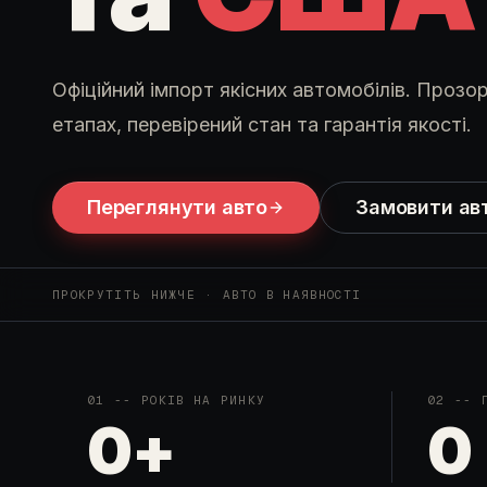
Офіційний імпорт якісних автомобілів. Прозор
етапах, перевірений стан та гарантія якості.
Переглянути авто
Замовити ав
ПРОКРУТІТЬ НИЖЧЕ · АВТО В НАЯВНОСТІ
01
--
РОКІВ НА РИНКУ
02
--
0
+
0