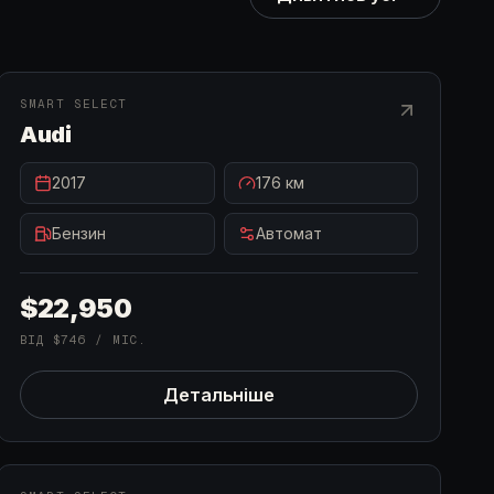
В НАЯВНОСТІ
SMART SELECT
Audi
2017
176
км
Бензин
Автомат
$22,950
ВІД
$746
/ МІС.
Детальніше