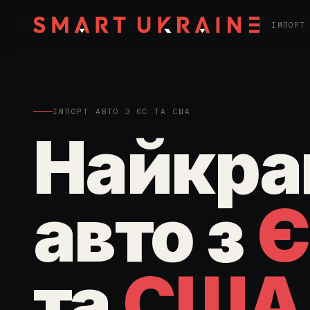
ІМПОРТ
ІМПОРТ АВТО З ЄС ТА США
Найкра
авто з
Є
та
США