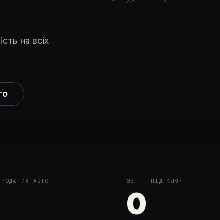
ість на всіх
то
ПРОДАНИХ АВТО
03
--
ПІД КЛЮЧ
0