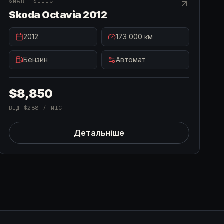
В НАЯВНОСТІ
SMART SELECT
Skoda Octavia 2012
2012
173 000
км
Бензин
Автомат
$8,850
ВІД
$288
/ МІС.
Детальніше