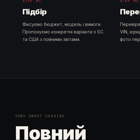
STEP
01
STEP
02
Підбір
Пере
Фіксуємо бюджет, модель і вимоги.
Перевіря
Пропонуємо конкретні варіанти з ЄС
VIN, юри
та США з повними звітами.
фото пер
ЧОМУ SMART UKRAINE
Повний