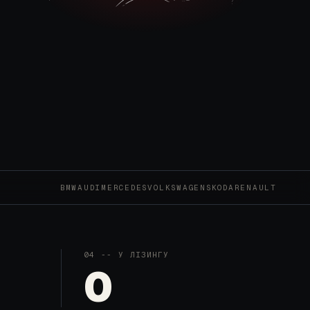
BMW
AUDI
MERCEDES
VOLKSWAGEN
SKODA
RENAULT
04
--
У ЛІЗИНГУ
0