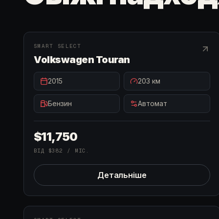
В НАЯВНОСТІ
SMART SELECT
Volkswagen Touran
2015
203
км
Бензин
Автомат
$11,750
ВІД
$382
/ МІС.
Детальніше