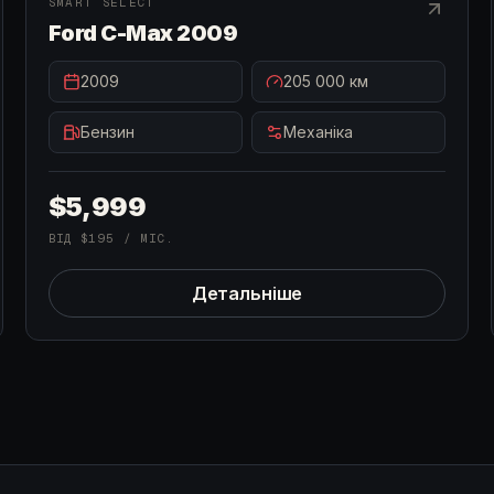
В НАЯВНОСТІ
SMART SELECT
Ford C-Max 2009
2009
205 000
км
Бензин
Механіка
$5,999
ВІД
$195
/ МІС.
Детальніше