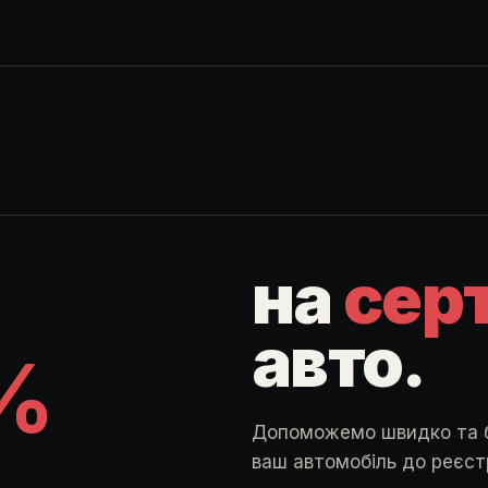
на
сер
авто.
%
Допоможемо швидко та бе
ваш автомобіль до реєстра