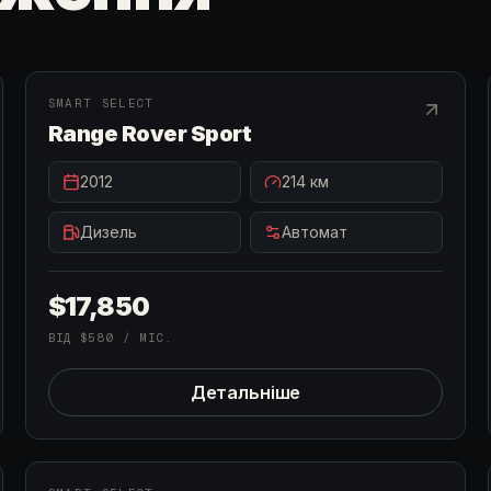
В НАЯВНОСТІ
SMART SELECT
Range Rover Sport
2012
214
км
Дизель
Автомат
$17,850
ВІД
$580
/ МІС.
Детальніше