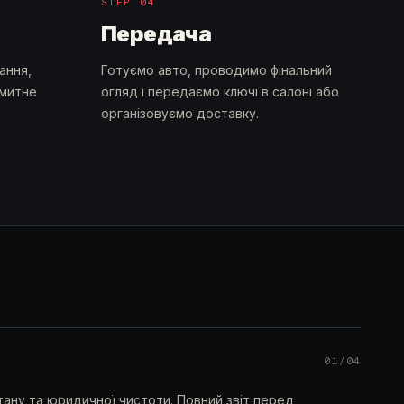
STEP
04
Передача
ання,
Готуємо авто, проводимо фінальний
 митне
огляд і передаємо ключі в салоні або
організовуємо доставку.
0
1
/0
4
тану та юридичної чистоти. Повний звіт перед