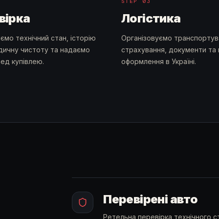
STEP
03
вірка
Логістика
ємо технічний стан, історію
Організовуємо транспортув
дичну чистоту та надаємо
страхування, документи та
ед купівлею.
оформлення в Україні.
Перевірені авто
Ретельна перевірка технічного с