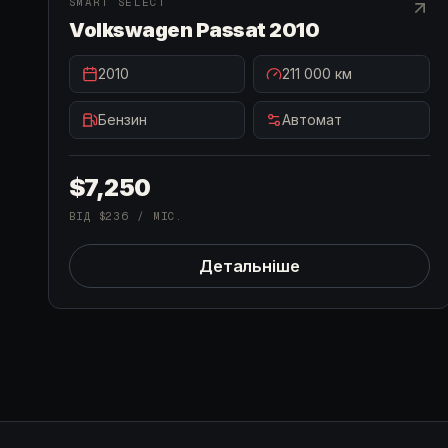
В НАЯВНОСТІ
SMART SELECT
Volkswagen Passat 2010
2010
211 000
км
Бензин
Автомат
$7,250
ВІД
$236
/ МІС.
Детальніше