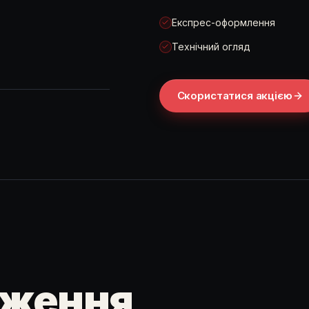
Експрес-оформлення
Технічний огляд
Скористатися акцією
дження