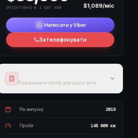
$1,089
/міс
ОРІЄНТОВНО ₴
1 507 500
Написати у Viber
Зателефонувати
Калькулятор лізингу
Розрахувати платіж для цього авто
Рік випуску
2019
ОРІЄНТОВНИЙ ПЛАТІЖ
$1,089
Пробіг
148 000 км
/ міс.