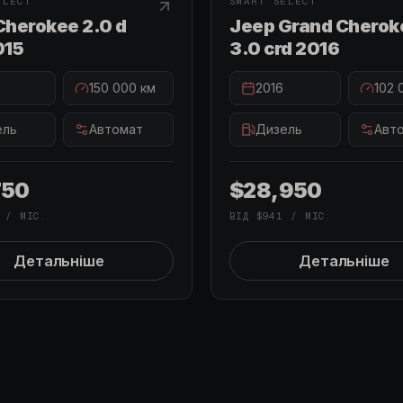
ELECT
SMART SELECT
Cherokee 2.0 d
Jeep Grand Cherok
015
3.0 crd 2016
150 000
км
2016
102 
ель
Автомат
Дизель
Авт
750
$28,950
/ МІС.
ВІД
$941
/ МІС.
Детальніше
Детальніше