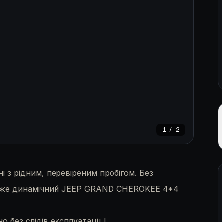
1
/
2
і з рідним, перевіреним пробігом. Без
дуже динамічний JEEP GRAND CHEROKEE 4*4
 без слідів експлуатації !