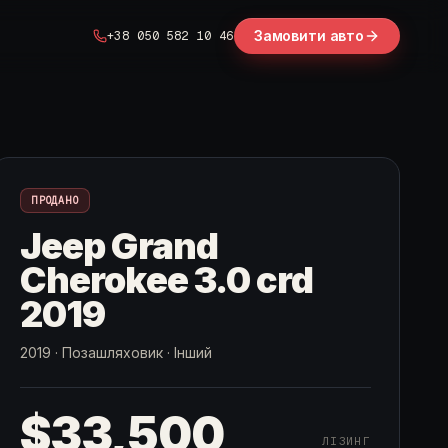
Замовити авто
+38 050 582 10 46
ПРОДАНО
Jeep Grand
Cherokee 3.0 crd
2019
2019
·
Позашляховик
·
Інший
$33,500
ЛІЗИНГ