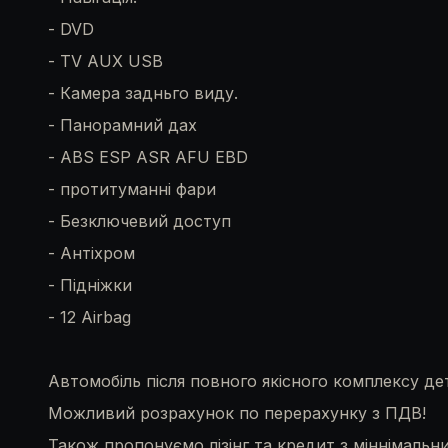
- DVD
- TV AUX USB
- Камера задньго виду.
- Панорамний дах
- ABS ESP ASR AFU EBD
- протитуманні фари
- Безключевий доступ
- Антіхром
- Підніжки
- 12 Airbag
Автомобіль після повного якісного комплексу дет
Можливий розрахунок по перерахунку з ПДВ!
Також пропонуємо лізінг та кредит з міннімаль