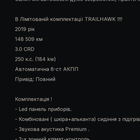
В Лімітованій комплектації TRAILHAWK !!!!
2019 рік
148 509 км
3.0 CRD
250 к.с. (184 kw)
Автоматична 8-ст АКПП
Привід: Повний
Комплектація !
- Led панель приборів.
- Комбіновані ( шкіра+альканта) сидіння з підігр
- Звукова акустика Premium .
- 2-х зонний клімат-контроль.