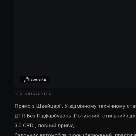
Перегляд
ПРО АВТОМОБІЛЬ
Прямо з Швейцарії. У відмінному технічному стан
ДТП.Без Підфарбувань .Потужний, стильний і 
3.0 CRD , повний привід.
Салончик автомобіля дуже збережений, практично