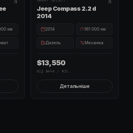
SMART SELECT
ee
Jeep Compass 2.2 d
2014
000
км
2014
161 000
км
омат
Дизель
Механіка
$13,550
ВІД
$440
/ МІС.
Детальніше