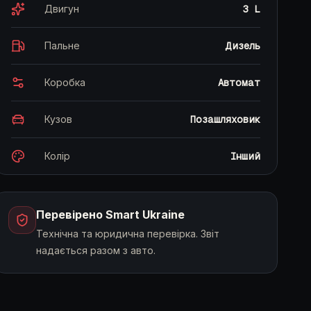
Двигун
3 L
Вартість авто, $
Пальне
Дизель
Коробка
Автомат
Перший внесок
Строк
Кузов
Позашляховик
Колір
Інший
Перший внесок
$8,375
Сума фінансування
$25,125
Ставка
2% / міс.
Перевірено Smart Ukraine
Технічна та юридична перевірка. Звіт
Отримати консультацію
надається разом з авто.