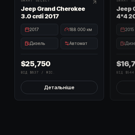
SMART SELECT
SMART S
Jeep Grand Cherokee
Jeep 
3.0 crdi 2017
4*4 2
2017
188 000
км
2015
Дизель
Автомат
Диз
$25,750
$16,
ВІД
$837
/ МІС.
ВІД
$544
Детальніше