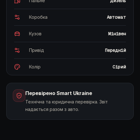
Пальне
Дизель
Коробка
Автомат
Перший внесок
$2,088
Кузов
Мінівен
Сума фінансування
$6,263
Ставка
2% / міс.
Привід
Передній
Отримати консультацію
Колір
Сірий
Перевірено Smart Ukraine
Технічна та юридична перевірка. Звіт
надається разом з авто.