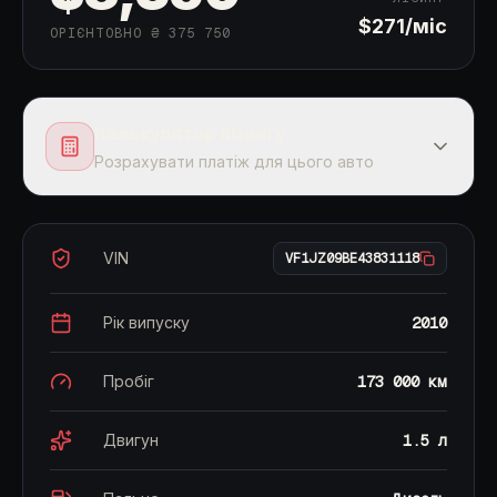
$271
/міс
ОРІЄНТОВНО ₴
375 750
Калькулятор лізингу
Розрахувати платіж для цього авто
ОРІЄНТОВНИЙ ПЛАТІЖ
VIN
VF1JZ09BE43831118
$271
/ міс.
Рік випуску
2010
Пробіг
173 000 км
Вартість авто, $
Двигун
1.5 л
Перший внесок
Строк