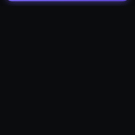
Офіційний імпорт якісних автомобілів з ЄС та США.
Надійність, прозорість та повний супровід на всіх
етапах.
НАВІГАЦІЯ
Головна